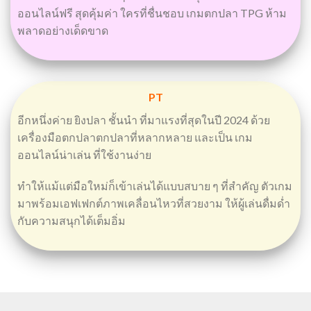
ออนไลน์ฟรี สุดคุ้มค่า ใครที่ชื่นชอบ เกมตกปลา TPG ห้าม
พลาดอย่างเด็ดขาด
PT
อีกหนึ่งค่าย ยิงปลา ชั้นนำ ที่มาแรงที่สุดในปี 2024 ด้วย
เครื่องมือตกปลาตกปลาที่หลากหลาย และเป็น เกม
ออนไลน์น่าเล่น ที่ใช้งานง่าย
ทำให้แม้แต่มือใหม่ก็เข้าเล่นได้แบบสบาย ๆ ที่สำคัญ ตัวเกม
มาพร้อมเอฟเฟกต์ภาพเคลื่อนไหวที่สวยงาม ให้ผู้เล่นดื่มด่ำ
กับความสนุกได้เต็มอิ่ม