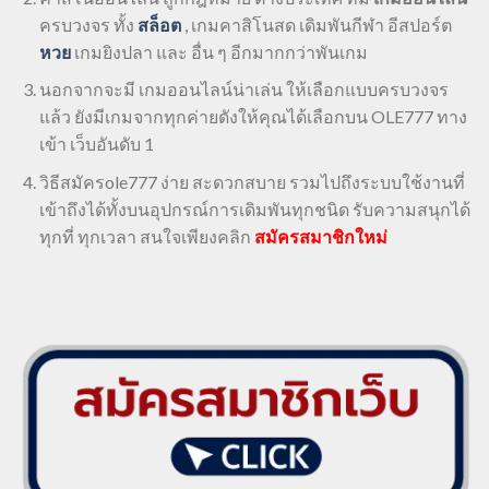
ครบวงจร ทั้ง
สล็อต
, เกมคาสิโนสด เดิมพันกีฬา อีสปอร์ต
หวย
เกมยิงปลา และ อื่น ๆ อีกมากกว่าพันเกม
นอกจากจะมี เกมออนไลน์น่าเล่น ให้เลือกแบบครบวงจร
แล้ว ยังมีเกมจากทุกค่ายดังให้คุณได้เลือกบน OLE777 ทาง
เข้า เว็บอันดับ 1
วิธีสมัครole777 ง่าย สะดวกสบาย รวมไปถึงระบบใช้งานที่
เข้าถึงได้ทั้งบนอุปกรณ์การเดิมพันทุกชนิด รับความสนุกได้
ทุกที่ ทุกเวลา สนใจเพียงคลิก
สมัครสมาชิกใหม่