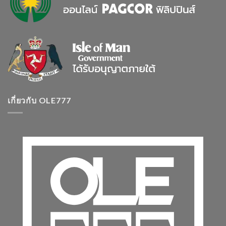
เกี่ยวกับ OLE777