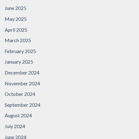
June 2025
May 2025
April 2025
March 2025
February 2025
January 2025
December 2024
November 2024
October 2024
September 2024
August 2024
July 2024
June 2024