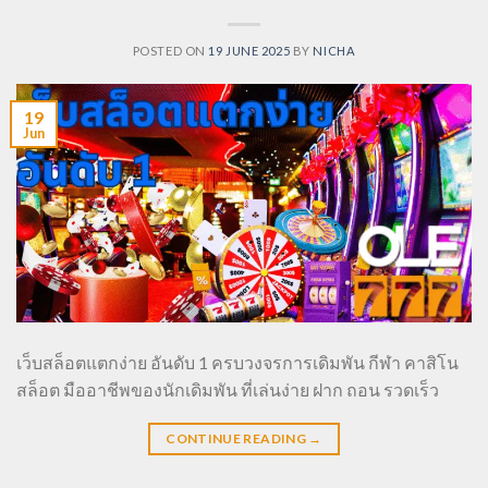
POSTED ON
19 JUNE 2025
BY
NICHA
19
Jun
เว็บสล็อตแตกง่าย อันดับ 1 ครบวงจรการเดิมพัน กีฬา คาสิโน
สล็อต มืออาชีพของนักเดิมพัน ที่เล่นง่าย ฝาก ถอน รวดเร็ว
CONTINUE READING
→