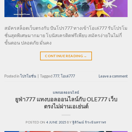
สมัครสล็อตเว็บตรงกับ ปันโปร777 ทางเข้าโอเล่777 รับโปรโม
ชั่นสุดพิเศษมากมาย โบนัสเครดิตฟรีเพียบ สมัครง่ายในไม่กี่
ขั้นตอน ปลอดภัย มั่นคง
CONTINUE READING
→
Posted in
โปรโมชั่น
|
Tagged
777
,
โอเล่777
Leave a comment
แทงบอลออนไลน์
ยูฟ่า777 แทงบอลออนไลน์กับ OLE777 เว็บ
ตรงไม่ผ่านเอเย่นต์
POSTED ON
4 JUNE 2025
BY
ฐิติวัฒน์ จิระนันทราพร