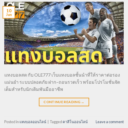
10
Jun
แทงบอลสด กับ OLE777 เว็บแทงบอลชั้นนำที่ให้ราคาต่อรอง
แม่นยำ ระบบปลอดภัย ฝาก–ถอนรวดเร็ว พร้อมโปรโมชั่นจัด
เต็มสำหรับนักเดิมพันมืออาชีพ
CONTINUE READING
→
Posted in
แทงบอลออนไลน์
|
Tagged
คาสิโนออนไลน์
Leave a comment