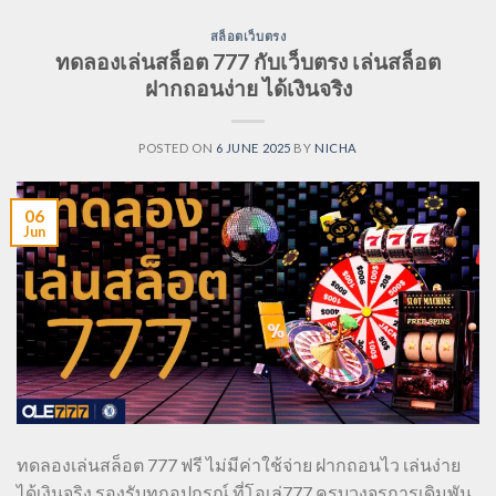
สล็อตเว็บตรง
ทดลองเล่นสล็อต 777 กับเว็บตรง เล่นสล็อต
ฝากถอนง่าย ได้เงินจริง
POSTED ON
6 JUNE 2025
BY
NICHA
06
Jun
ทดลองเล่นสล็อต 777 ฟรี ไม่มีค่าใช้จ่าย ฝากถอนไว เล่นง่าย
ได้เงินจริง รองรับทุกอุปกรณ์ ที่โอเล่777 ครบวงจรการเดิมพัน