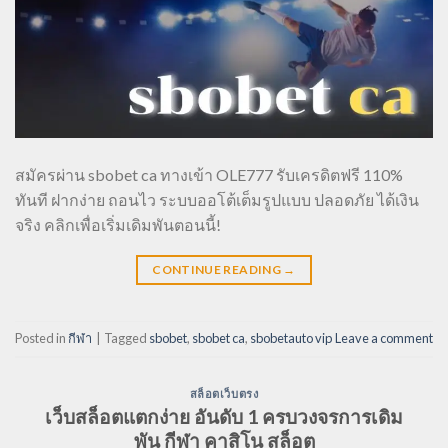
สมัครผ่าน sbobet ca ทางเข้า OLE777 รับเครดิตฟรี 110%
ทันที ฝากง่าย ถอนไว ระบบออโต้เต็มรูปแบบ ปลอดภัย ได้เงิน
จริง คลิกเพื่อเริ่มเดิมพันตอนนี้!
CONTINUE READING
→
Posted in
กีฬา
|
Tagged
sbobet
,
sbobet ca
,
sbobetauto vip
Leave a comment
สล็อตเว็บตรง
เว็บสล็อตแตกง่าย อันดับ 1 ครบวงจรการเดิม
พัน กีฬา คาสิโน สล็อต