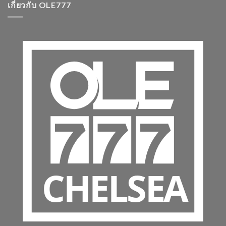
เกี่ยวกับ OLE777