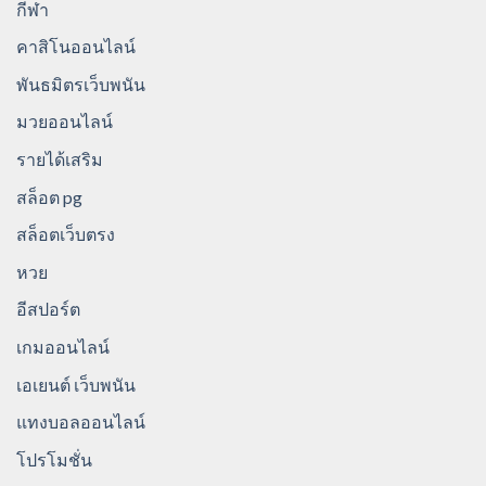
กีฬา
คาสิโนออนไลน์
พันธมิตรเว็บพนัน
มวยออนไลน์
รายได้เสริม
สล็อต pg
สล็อตเว็บตรง
หวย
อีสปอร์ต
เกมออนไลน์
เอเยนต์ เว็บพนัน
แทงบอลออนไลน์
โปรโมชั่น