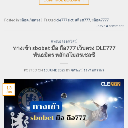
CONTINUE READING
→
Posted in
สล็อตเว็บตรง
|
Tagged
ole777 slot
,
สล็อต777
,
สล็อต7777
Leave a comment
แทงบอลออนไลน์
ทางเข้า sbobet มือ ถือ777 เว็บตรง OLE777
พันธมิตร หลักสโมสรเชลซี
POSTED ON
13 JUNE 2025
BY
ฐิติวัฒน์ จิระนันทราพร
13
Jun