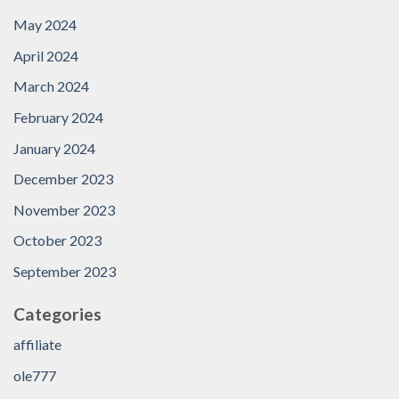
May 2024
April 2024
March 2024
February 2024
January 2024
December 2023
November 2023
October 2023
September 2023
Categories
affiliate
ole777