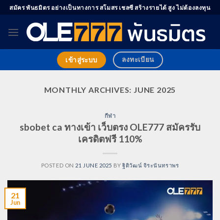
Skip
สมัคร พันธมิตร อย่างเป็นทางการ สโมสร เชลซี สร้างรายได้ สูง ไม่ต้องลงทุน
to
content
ลงทะเบียน
เข้าสู่ระบบ
MONTHLY ARCHIVES:
JUNE 2025
กีฬา
sbobet ca ทางเข้า เว็บตรง OLE777 สมัครรับ
เครดิตฟรี 110%
POSTED ON
21 JUNE 2025
BY
ฐิติวัฒน์ จิระนันทราพร
21
Jun