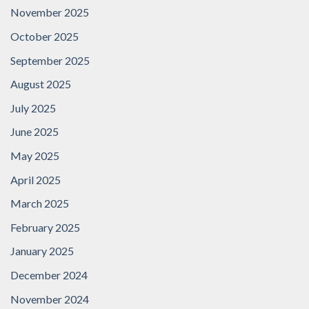
November 2025
October 2025
September 2025
August 2025
July 2025
June 2025
May 2025
April 2025
March 2025
February 2025
January 2025
December 2024
November 2024