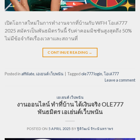
เปิดโอกาสใหม่ในการทำงานจากที่บ้านกับ WFH โอเล่777
2025 สมัครเป็นพันธมิตรวันนี้ รับค่าคอมมิชชันสูงสุดถึง 50%
ไม่มีข้อจำกัดเรื่องเวลาและสถานที่
CONTINUE READING
→
Posted in
affiliate
,
เอเยนต์ เว็บพนัน
|
Tagged
ole777 login
,
โอเล่777
Leave a comment
เอเยนต์ เว็บพนัน
งานออนไลน์ ทําที่บ้าน ได้เงินจริง OLE777
พันธมิตร เอเย่นต์เว็บพนัน
POSTED ON
5 APRIL 2025
BY
ฐิติวัฒน์ จิระนันทราพร