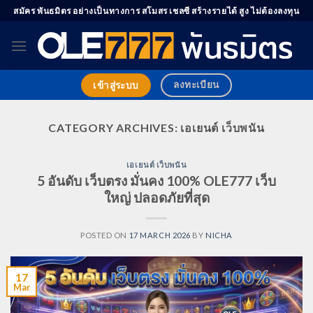
Skip
สมัคร พันธมิตร อย่างเป็นทางการ สโมสร เชลซี สร้างรายได้ สูง ไม่ต้องลงทุน
to
content
ลงทะเบียน
เข้าสู่ระบบ
CATEGORY ARCHIVES:
เอเยนต์ เว็บพนัน
เอเยนต์ เว็บพนัน
5 อันดับ เว็บตรง มั่นคง 100% OLE777 เว็บ
ใหญ่ ปลอดภัยที่สุด
POSTED ON
17 MARCH 2026
BY
NICHA
17
Mar