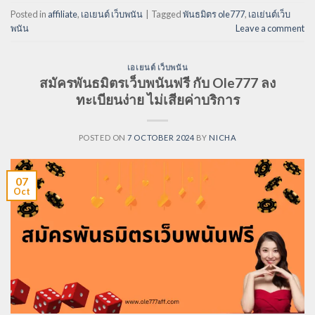
Posted in
affiliate
,
เอเยนต์ เว็บพนัน
|
Tagged
พันธมิตร ole777
,
เอเย่นต์เว็บ
พนัน
Leave a comment
เอเยนต์ เว็บพนัน
สมัครพันธมิตรเว็บพนันฟรี กับ Ole777 ลง
ทะเบียนง่าย ไม่เสียค่าบริการ
POSTED ON
7 OCTOBER 2024
BY
NICHA
07
Oct