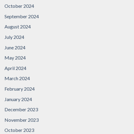
October 2024
September 2024
August 2024
July 2024
June 2024
May 2024
April 2024
March 2024
February 2024
January 2024
December 2023
November 2023
October 2023