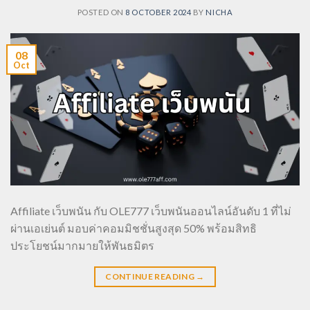
POSTED ON
8 OCTOBER 2024
BY
NICHA
08
Oct
Affiliate เว็บพนัน กับ OLE777 เว็บพนันออนไลน์อันดับ 1 ที่ไม่
ผ่านเอเย่นต์ มอบค่าคอมมิชชั่นสูงสุด 50% พร้อมสิทธิ
ประโยชน์มากมายให้พันธมิตร
CONTINUE READING
→