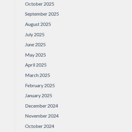
October 2025
September 2025
August 2025
July 2025
June 2025
May 2025
April 2025
March 2025
February 2025
January 2025
December 2024
November 2024
October 2024