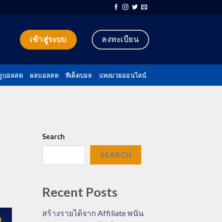
เข้าสู่ระบบ
ลงทะเบียน
ดูบอลสด
ผลบอลสด
ทีเด็ดบอล
แทงมวยออนไลน์
Search
SEARCH
Recent Posts
สร้างรายได้จาก Affiliate พนัน