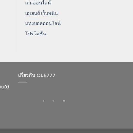
เกมออนไลน์
เอเยนต์ เว็บพนัน
แทงบอลออนไลน์
โปรโมชั่น
เกี่ยวกับ OLE777