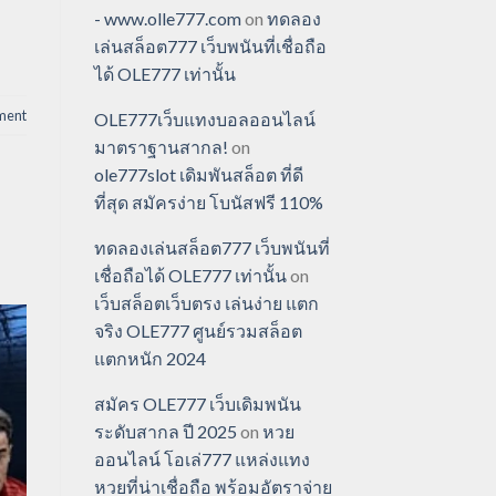
- www.olle777.com
on
ทดลอง
เล่นสล็อต777 เว็บพนันที่เชื่อถือ
ได้ OLE777 เท่านั้น
ment
OLE777เว็บแทงบอลออนไลน์
มาตราฐานสากล!
on
ole777slot เดิมพันสล็อต ที่ดี
ที่สุด สมัครง่าย โบนัสฟรี 110%
ทดลองเล่นสล็อต777 เว็บพนันที่
เชื่อถือได้ OLE777 เท่านั้น
on
เว็บสล็อตเว็บตรง เล่นง่าย แตก
จริง OLE777 ศูนย์รวมสล็อต
แตกหนัก 2024
สมัคร OLE777 เว็บเดิมพนัน
ระดับสากล ปี 2025
on
หวย
ออนไลน์ โอเล่777 แหล่งแทง
หวยที่น่าเชื่อถือ พร้อมอัตราจ่าย