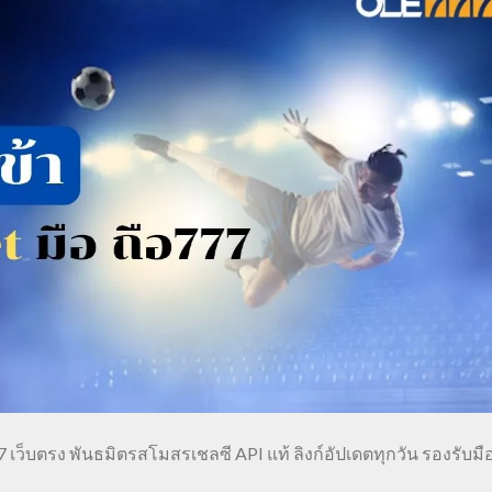
 เว็บตรง พันธมิตรสโมสรเชลซี API แท้ ลิงก์อัปเดตทุกวัน รองรับมื