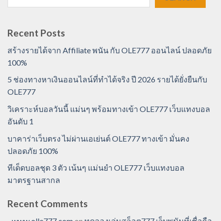
Recent Posts
สร้างรายได้จาก Affiliate พนัน กับ OLE777 ออนไลน์ ปลอดภัย
100%
5 ช่องทางหาเงินออนไลน์ที่ทำได้จริง ปี 2026 รายได้ยั่งยืนกับ
OLE777
วิเคราะห์บอลวันนี้ แม่นๆ พร้อมทางเข้า OLE777 เว็บแทงบอล
อันดับ 1
บาคาร่าเว็บตรง ไม่ผ่านเอเย่นต์ OLE777 ทางเข้า มั่นคง
ปลอดภัย 100%
ทีเด็ดบอลชุด 3 ตัว เน้นๆ แม่นยำ OLE777 เว็บแทงบอล
มาตรฐานสากล
Recent Comments
- www.olle777.com
on
ทดลองเล่นสล็อต777 เว็บพนันที่เชื่อถือ