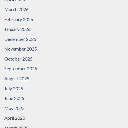
March 2026
February 2026
January 2026
December 2025
November 2025
October 2025
September 2025
August 2025
July 2025
June 2025
May 2025
April 2025
March 2025