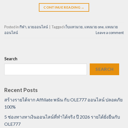
CONTINUE READING
→
Posted in
กีฬา
,
มวยออนไลน์
|
Tagged
เว็บแทวมวย
,
แทงมวย one
,
แทงมวย
ออนไลน์
Leave a comment
Search
SEARCH
Recent Posts
สร้างรายได้จาก Affiliate พนัน กับ OLE777 ออนไลน์ ปลอดภัย
100%
5 ช่องทางหาเงินออนไลน์ที่ทำได้จริง ปี 2026 รายได้ยั่งยืนกับ
OLE777