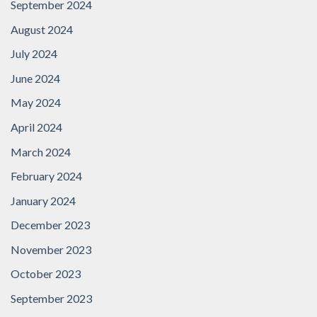
September 2024
August 2024
July 2024
June 2024
May 2024
April 2024
March 2024
February 2024
January 2024
December 2023
November 2023
October 2023
September 2023