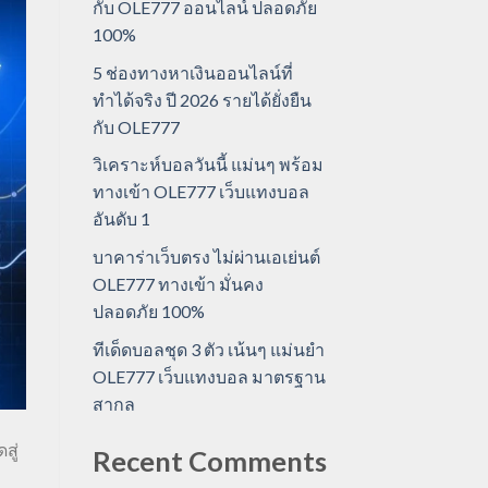
กับ OLE777 ออนไลน์ ปลอดภัย
100%
5 ช่องทางหาเงินออนไลน์ที่
ทำได้จริง ปี 2026 รายได้ยั่งยืน
กับ OLE777
วิเคราะห์บอลวันนี้ แม่นๆ พร้อม
ทางเข้า OLE777 เว็บแทงบอล
อันดับ 1
บาคาร่าเว็บตรง ไม่ผ่านเอเย่นต์
OLE777 ทางเข้า มั่นคง
ปลอดภัย 100%
ทีเด็ดบอลชุด 3 ตัว เน้นๆ แม่นยำ
OLE777 เว็บแทงบอล มาตรฐาน
สากล
สู่
Recent Comments