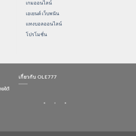
เกมออนไลน์
เอเยนต์ เว็บพนัน
แทงบอลออนไลน์
โปรโมชั่น
เกี่ยวกับ OLE777