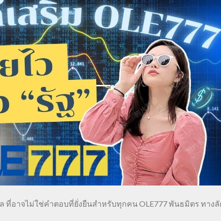
าล ที่อาจไม่ใช่คำตอบที่ยั่งยืนสำหรับทุกคน OLE777 พันธมิตร ทางลัด