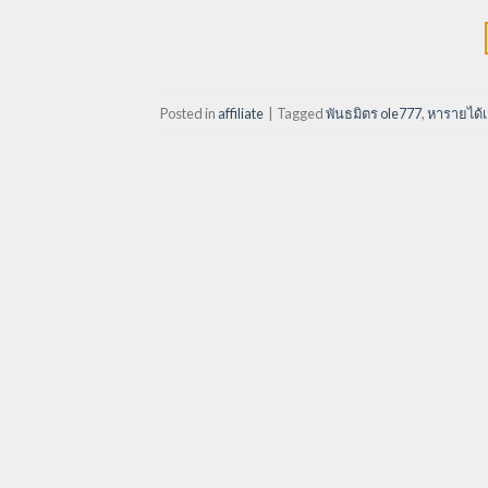
Posted in
affiliate
|
Tagged
พันธมิตร ole777
,
หารายได้เ