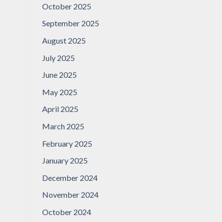
October 2025
September 2025
August 2025
July 2025
June 2025
May 2025
April 2025
March 2025
February 2025
January 2025
December 2024
November 2024
October 2024