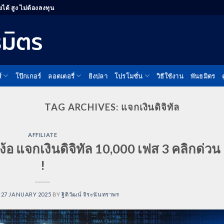
ด้ สูง ไม่ต้องลงทุน
์
โป๊กเกอร์
ลอตเตอรี่
ยิงปลา
โปรโมชั่น
วิธีใช้งาน
พันธมิตร
TAG ARCHIVES:
แจกเงินดิจิทัล
AFFILIATE
ง้อ แจกเงินดิจิทัล 10,000 เฟส 3 คลิกด่วน
!
N
27 JANUARY 2025
BY
ฐิติวัฒน์ จิระนันทราพร