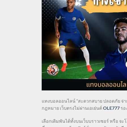
แทงบอลออนไลน์ “สะดวกสบาย ปลอดภัย จ่ายส
กฎหมาย เว็บตรงไม่ผ่านเอเย่นต์
OLE777
รอ
เลือกเดิมพันได้ทั้งบนเว็บบราวเซอร์ หรือ จะ