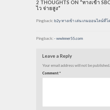
2 THOUGHTS ON “
ทางเข้า SB
ไว จ่ายสูง
”
Pingback:
b2y ทางเข้า เล่น เกมออนไลน์ที่
Pingback:
- wwinner55.com
Leave a Reply
Your email address will not be published.
Comment
*