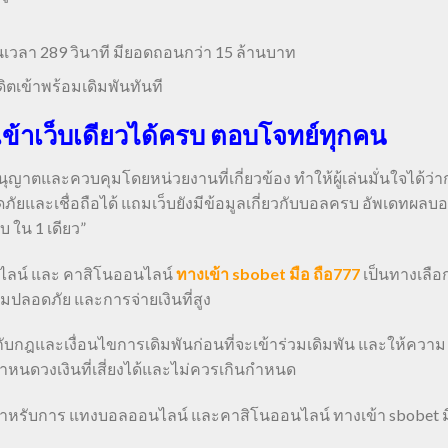
นเวลา 289 วินาที มียอดถอนกว่า 15 ล้านบาท
ดิตเข้าพร้อมเดิมพันทันที
 เข้าเว็บเดียวได้ครบ ตอบโจทย์ทุกคน
รอนุญาตและควบคุมโดยหน่วยงานที่เกี่ยวข้อง ทำให้ผู้เล่นมั่นใจได้ว่
ยและเชื่อถือได้ แถมเว็บยังมีข้อมูลเกี่ยวกับบอลครบ อัพเดทผลบ
 ใน 1 เดียว”
นไลน์ และ คาสิโนออนไลน์
ทางเข้า sbobet มือ ถือ777
เป็นทางเลือก
มปลอดภัย และการจ่ายเงินที่สูง
กับกฎและเงื่อนไขการเดิมพันก่อนที่จะเข้าร่วมเดิมพัน และให้ความ
ำหนดวงเงินที่เสี่ยงได้และไม่ควรเกินกำหนด
สุดสำหรับการ แทงบอลออนไลน์ และคาสิโนออนไลน์ ทางเข้า sbobet ม