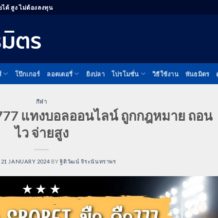
ด้ สูง ไม่ต้องลงทุน
์
โป๊กเกอร์
ลอตเตอรี่
ยิงปลา
โปรโมชั่น
วิธีใช้งาน
พันธมิตร
กีฬา
ือ777 แทงบอลออนไลน์ ถูกกฎหมาย ถอน
ไว จ่ายสูง
N
21 JANUARY 2024
BY
ฐิติวัฒน์ จิระนันทราพร