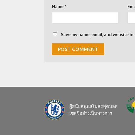
Name
*
Ema
Save my name, email, and website in