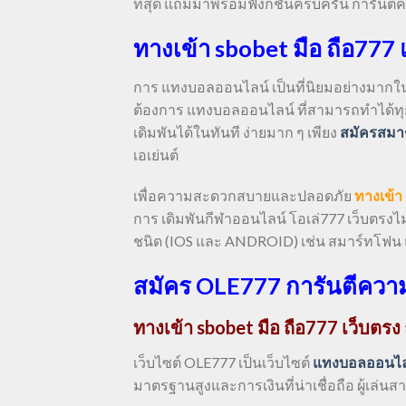
ที่สุด แถมมาพร้อมฟังก์ชั่นครบครัน การัน
ทางเข้า sbobet มือ ถือ777
การ แทงบอลออนไลน์ เป็นที่นิยมอย่างมากในปั
ต้องการ แทงบอลออนไลน์ ที่สามารถทำได้ทุกที
เดิมพันได้ในทันที ง่ายมาก ๆ เพียง
สมัครสมา
เอเย่นต์
เพื่อความสะดวกสบายและปลอดภัย
ทางเข้า
การ เดิมพันกีฬาออนไลน์ โอเล่777 เว็บตรง
ชนิด (IOS และ ANDROID) เช่น สมาร์ทโฟน แท็
สมัคร OLE777 การันตีควา
ทางเข้า sbobet มือ ถือ777 เว็บตร
เว็บไซต์ OLE777 เป็นเว็บไซต์
แทงบอลออนไล
มาตรฐานสูงและการเงินที่น่าเชื่อถือ ผู้เล่