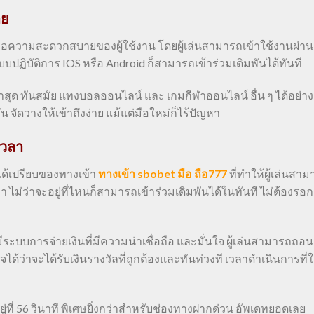
าย
่อความสะดวกสบายของผู้ใช้งาน โดยผู้เล่นสามารถเข้าใช้งานผ่าน
บบปฏิบัติการ IOS หรือ Android ก็สามารถเข้าร่วมเดิมพันได้ทันที
ล่าสุด ทันสมัย แทงบอลออนไลน์ และ เกมกีฬาออนไลน์ อื่น ๆ ได้อย่างล
ัน จัดวางให้เข้าถึงง่าย แม้แต่มือใหม่ก็ไร้ปัญหา
กเวลา
อได้เปรียบของทางเข้า
ทางเข้า sbobet มือ ถือ777
ที่ทำให้ผู้เล่นสา
 ไม่ว่าจะอยู่ที่ไหนก็สามารถเข้าร่วมเดิมพันได้ในทันที ไม่ต้องรอ
มีระบบการจ่ายเงินที่มีความน่าเชื่อถือ และมั่นใจ ผู้เล่นสามารถถอน
จได้ว่าจะได้รับเงินรางวัลที่ถูกต้องและทันท่วงที เวลาดำเนินการที่ใ
่ที่ 56 วินาที พิเศษยิ่งกว่าสำหรับช่องทางฝากด่วน อัพเดทยอดเลย