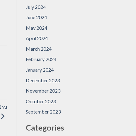
July 2024
June 2024
May 2024
April 2024
March 2024
February 2024
January 2024
December 2023
November 2023
October 2023
่าน
September 2023
Categories