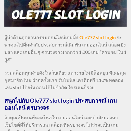
ผู้นำด้านอุตสาหกรรมออนไลน์เกมมิ่ง
Ole777 slot login
จะ
พาคุณไปดื่มด่ำกับประสบการณ์เดิมพัน เกมออนไลน์ สล็อต ยิง
ปลา และ เกมอื่น ๆ ครบวงจร มากกว่า 1,000 เกม “ครบ จบ ใน 1
ยูส”
รวมสล็อตทุกค่ายดังในเว็บเดียว แตกง่าย ไม่มีล็อคยูส พิเศษสุด
ๆ สมาชิกใหม่ ฝากครั้งแรก รับโบนัส เครดิตฟรี 110% ทดลอง
เล่น
slot
ได้จริง ถอนได้ไม่จำกัด ใครเล่นก็รวย
สนุกไปกับ Ole777 slot login ประสบการณ์ เกม
ออนไลน์ ครบวงจร
ถ้าคุณเป็นคนที่หลงใหลใน เกมออนไลน์ และกำลังมองหา
เว็บไซต์ที่ให้บริการเกม สล็อต ที่ครบวงจร ไม่ว่าจะเป็น เกม