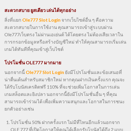
สะดวกสบาย ยูสเดียว เล่นได้ทุกอย่าง
สิ่งที่แยก
Ole777 Slot Login
จากเว็บไซต์อื่น ๆ คือความ
สะดวกสบายในการใช้งาน คุณสามารถเข้าสู่ระบบผ่าน
Ole777เว็บตรง ไม่ผ่านเอเย่นต์ ได้โดยตรง ไม่ต้องเสียเวลาใน
การกรอกข้อมูลหรือสร้างบัญชีใหม่ ทำให้คุณสามารถเริ่มเล่น
เกมได้ทันทีที่คุณเข้าสู่เว็บไซต์
โปรโมชั่น OLE777 มากมาย
นอกจากนี้
Ole777 Slot Login
ยังมีโปรโมชั่นและข้อเสนอที่
น่าตื่นเต้นสำหรับสมาชิกใหม่ หากคุณฝากเงินครั้งแรก คุณจะ
ได้รับโบนัสเครดิตฟรี 110% ที่จะช่วยเพิ่มโอกาสในการเล่น
เกมสล็อตและยิงปลา นอกจากนี้ยังมีโปรโมชั่นอื่น ๆ ที่คุณ
สามารถเข้าร่วมได้ เพื่อเพิ่มความสนุกและโอกาสในการชนะ
ยกตัวอย่างเช่น
โปรโมชั่น 50% ฝากครั้งแรก ไม่มีที่ไหนอีกแล้วนอกจาก
OLE 777 ที่เปิดโอกาสให้คุณได้เลือกรับโบนัสได้ถึง 2 แบบ