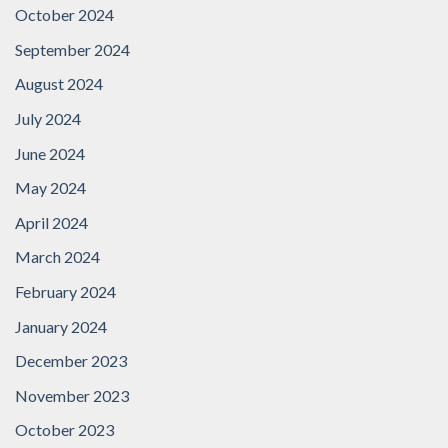
October 2024
September 2024
August 2024
July 2024
June 2024
May 2024
April 2024
March 2024
February 2024
January 2024
December 2023
November 2023
October 2023