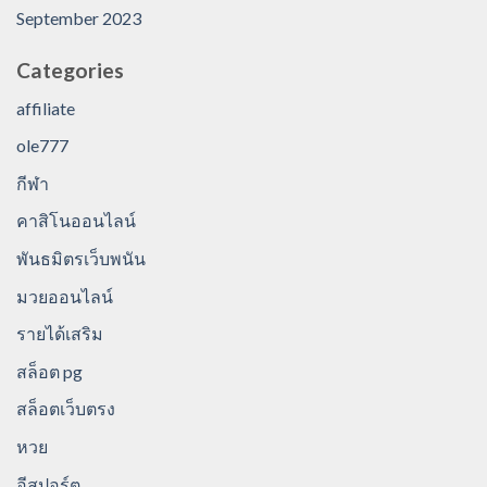
September 2023
Categories
affiliate
ole777
กีฬา
คาสิโนออนไลน์
พันธมิตรเว็บพนัน
มวยออนไลน์
รายได้เสริม
สล็อต pg
สล็อตเว็บตรง
หวย
อีสปอร์ต