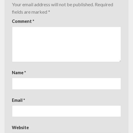
Your email address will not be published.
Required
fields are marked
*
Comment
*
Name
*
Email
*
Website