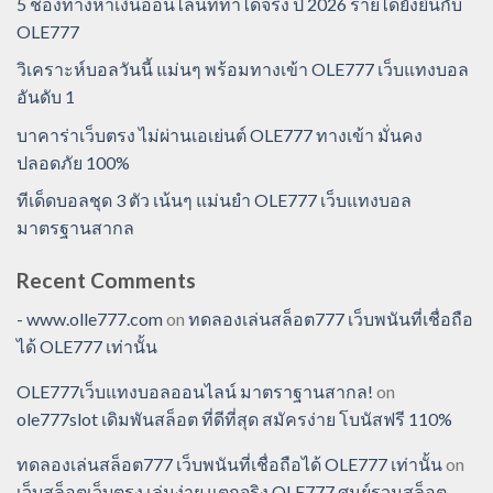
5 ช่องทางหาเงินออนไลน์ที่ทำได้จริง ปี 2026 รายได้ยั่งยืนกับ
OLE777
วิเคราะห์บอลวันนี้ แม่นๆ พร้อมทางเข้า OLE777 เว็บแทงบอล
อันดับ 1
บาคาร่าเว็บตรง ไม่ผ่านเอเย่นต์ OLE777 ทางเข้า มั่นคง
ปลอดภัย 100%
ทีเด็ดบอลชุด 3 ตัว เน้นๆ แม่นยำ OLE777 เว็บแทงบอล
มาตรฐานสากล
Recent Comments
- www.olle777.com
on
ทดลองเล่นสล็อต777 เว็บพนันที่เชื่อถือ
ได้ OLE777 เท่านั้น
OLE777เว็บแทงบอลออนไลน์ มาตราฐานสากล!
on
ole777slot เดิมพันสล็อต ที่ดีที่สุด สมัครง่าย โบนัสฟรี 110%
ทดลองเล่นสล็อต777 เว็บพนันที่เชื่อถือได้ OLE777 เท่านั้น
on
เว็บสล็อตเว็บตรง เล่นง่าย แตกจริง OLE777 ศูนย์รวมสล็อต