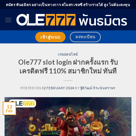
Skip
สมัคร พันธมิตร อย่างเป็นทางการ สโมสร เชลซี สร้างรายได้ สูง ไม่ต้องลงทุน
to
content
ลงทะเบียน
เข้าสู่ระบบ
เกมออนไลน์
Ole777 slot login ฝากครั้งแรก รับ
เครดิตฟรี 110% สมาชิกใหม่ ทันที
POSTED ON
12 FEBRUARY 2024
BY
ฐิติวัฒน์ จิระนันทราพร
12
Feb