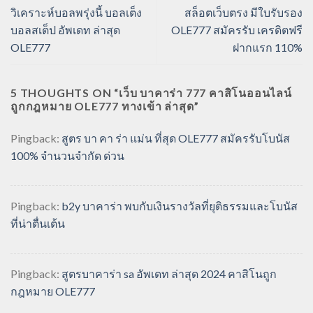
วิเคราะห์บอลพรุ่งนี้ บอลเต็ง
สล็อตเว็บตรง มีใบรับรอง
บอลสเต็ป อัพเดท ล่าสุด
OLE777 สมัครรับ เครดิตฟรี
OLE777
ฝากแรก 110%
5 THOUGHTS ON “
เว็บ บาคาร่า 777 คาสิโนออนไลน์
ถูกกฎหมาย OLE777 ทางเข้า ล่าสุด
”
Pingback:
สูตร บา คา ร่า แม่น ที่สุด OLE777 สมัครรับโบนัส
100% จำนวนจำกัด ด่วน
Pingback:
b2y บาคาร่า พบกับเงินรางวัลที่ยุติธรรมและโบนัส
ที่น่าตื่นเต้น
Pingback:
สูตรบาคาร่า sa อัพเดท ล่าสุด 2024 คาสิโนถูก
กฎหมาย OLE777