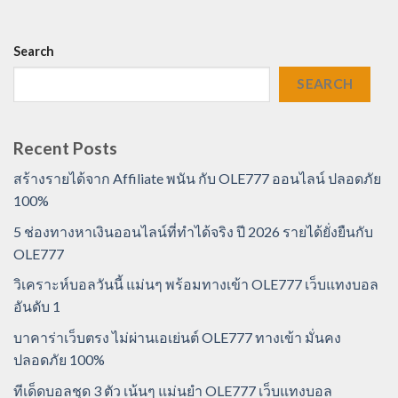
Search
SEARCH
Recent Posts
สร้างรายได้จาก Affiliate พนัน กับ OLE777 ออนไลน์ ปลอดภัย
100%
5 ช่องทางหาเงินออนไลน์ที่ทำได้จริง ปี 2026 รายได้ยั่งยืนกับ
OLE777
วิเคราะห์บอลวันนี้ แม่นๆ พร้อมทางเข้า OLE777 เว็บแทงบอล
อันดับ 1
บาคาร่าเว็บตรง ไม่ผ่านเอเย่นต์ OLE777 ทางเข้า มั่นคง
ปลอดภัย 100%
ทีเด็ดบอลชุด 3 ตัว เน้นๆ แม่นยำ OLE777 เว็บแทงบอล