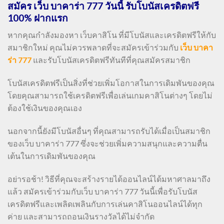
สมัคร เว็บ บาคาร่า 777 วันนี้ รับโบนัสเครดิตฟรี
100% ฝากแรก
หากคุณกำลังมองหา เว็บคาสิโน ที่มีโบนัสและเครดิตฟรีให้กับ
สมาชิกใหม่ คุณไม่ควรพลาดที่จะสมัครเข้าร่วมกับ
เว็บ บาคา
ร่า 777
และรับโบนัสเครดิตฟรีทันทีที่คุณสมัครสมาชิก
โบนัสเครดิตฟรีเป็นสิ่งที่ช่วยเพิ่มโอกาสในการเดิมพันของคุณ
โดยคุณสามารถใช้เครดิตฟรีเพื่อเล่นเกมคาสิโนต่างๆ โดยไม่
ต้องใช้เงินของคุณเอง
นอกจากนี้ยังมีโบนัสอื่นๆ ที่คุณสามารถรับได้เมื่อเป็นสมาชิก
ของเว็บ บาคาร่า 777 ซึ่งจะช่วยเพิ่มความสนุกและความตื่น
เต้นในการเดิมพันของคุณ
อย่ารอช้า! วิธีที่คุณจะสร้างรายได้ออนไลน์ได้มหาศาลมาถึง
แล้ว สมัครเข้าร่วมกับเว็บ บาคาร่า 777 วันนี้เพื่อรับโบนัส
เครดิตฟรีและเพลิดเพลินกับการเล่นคาสิโนออนไลน์ได้ทุก
ค่าย และสามารถถอนเงินรางวัลได้ไม่จำกัด