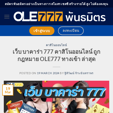
Skip
สมัคร พันธมิตร อย่างเป็นทางการ สโมสร เชลซี สร้างรายได้ สูง ไม่ต้องลงทุน
to
content
ลงทะเบียน
เข้าสู่ระบบ
คาสิโนออนไลน์
เว็บ บาคาร่า 777 คาสิโนออนไลน์ ถูก
กฎหมาย OLE777 ทางเข้า ล่าสุด
POSTED ON
19 MARCH 2024
BY
ฐิติวัฒน์ จิระนันทราพร
19
Mar