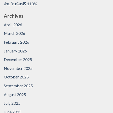
ง่าย โบนัสฟรี 110%
Archives
April 2026
March 2026
February 2026
January 2026
December 2025
November 2025
October 2025
September 2025
August 2025
July 2025
June 2025