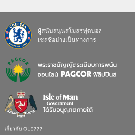
เกี่ยวกับ OLE777