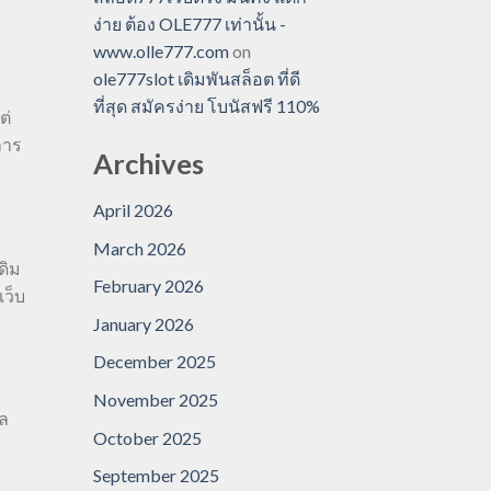
ง่าย ต้อง OLE777 เท่านั้น -
www.olle777.com
on
ole777slot เดิมพันสล็อต ที่ดี
ที่สุด สมัครง่าย โบนัสฟรี 110%
ต่
การ
Archives
April 2026
March 2026
ดิม
February 2026
เว็บ
January 2026
December 2025
November 2025
หล
October 2025
September 2025