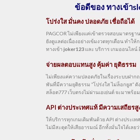
ข้อดีของ ทางเข้าs
โปร่งใส มั่นคง ปลอดภัย เชื่อถือได้
PAGCOR ไม่เพียงแค่เข้าตรวจสอบมาตรฐานเว
ยังดูแลต่อเนื่องอย่างเข้มงวดทุกเดือน ทำให้ก
ทางเข้า
joker123
และ บริการ เกมออนไลน์ อ
จ่ายผลตอบแทนสูง คุ้มค่า ยุติธรรม
ไม่เพียงแค่ความปลอดภัยในเรื่องระบบฝากถ
พันที่มีความยุติธรรม “โปร่งใส ไม่ล็อกยูส” ดั
สล็อต777 เว็บตรงไม่ผ่านเอเย่นต์ จะมาพร้อม
API ต่างประเทศแท้ มีความเสถียรสู
ให้บริการทุกเกมเดิมพันด้วย API ต่างประเทศ 
ไม่มีสะดุดให้เสียอารมณ์ อีกทั้งมั่นใจได้เลย