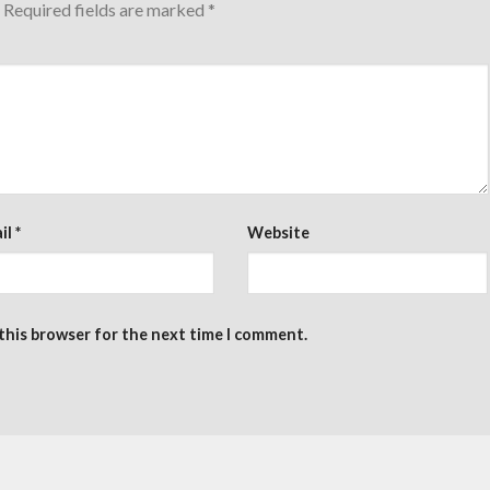
Required fields are marked
*
il
*
Website
 this browser for the next time I comment.