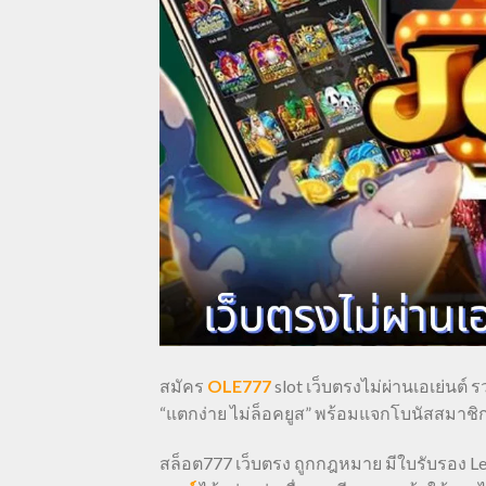
สมัคร
OLE777
slot เว็บตรงไม่ผ่านเอเย่นต์
“แตกง่าย ไม่ล็อคยูส” พร้อมแจกโบนัสสมาชิก
สล็อต777 เว็บตรง ถูกกฎหมาย มีใบรับรอง 