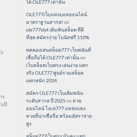
ได้ OLE777 เท่านั้น
OLE777เว็บแทงบอลออนไลน์
มาตราฐานสากล!
on
ole777slot เดิมพันสล็อต ที่ดี
ที่สุด สมัครง่าย โบนัสฟรี 110%
ทดลองเล่นสล็อต777 เว็บพนันที่
ับ
เชื่อถือได้ OLE777 เท่านั้น
on
เว็บสล็อตเว็บตรง เล่นง่าย แตก
จริง OLE777 ศูนย์รวมสล็อต
แตกหนัก 2024
สมัคร OLE777 เว็บเดิมพนัน
การ
ระดับสากล ปี 2025
on
หวย
ในปี
ออนไลน์ โอเล่777 แหล่งแทง
หวยที่น่าเชื่อถือ พร้อมอัตราจ่าย
สูง
สล็อต777เว็บตรง มั่นคง แตก