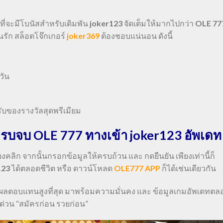
 ที่จะมีโบนัสสำหรับเดิมพัน
joker123
จัดเต็มให้มากไปกว่า
OLE 77
รัก สล็อตโจ๊กเกอร์
joker369
ต้องชอบแน่นอน ดังนี้
วัน
รับของรางวัลสุดพรีเมียม
ง ครบจบ OLE 777 ทางเข้า joker123 อัพเดท
ียงคลิก จากนั้นกรอกข้อมูลให้ครบถ้วน และ กดยืนยัน เพียงเท่านี้ก็
123
ได้ตลอดชีวิต หรือ ดาวน์โหลด
OLE777 APP
ก็ได้เช่นเดียวกัน
่ายผลตอบแทนสูงที่สุด มาพร้อมความมั่นคง และ ข้อมูลเกมอัพเดทตล
ดด่วน “สมัครก่อน รวยก่อน”