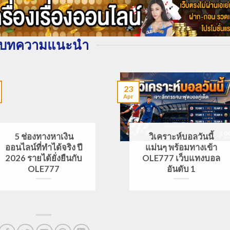
บทความแนะนำ
23
Apr
5 ช่องทางหาเงิน
วิเคราะห์บอลวันนี้
ออนไลน์ที่ทำได้จริง ปี
แม่นๆ พร้อมทางเข้า
2026 รายได้ยั่งยืนกับ
OLE777 เว็บแทงบอล
OLE777
อันดับ 1