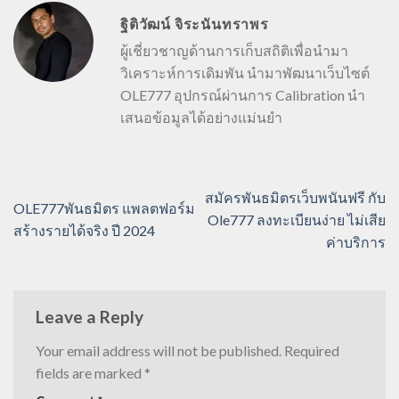
ฐิติวัฒน์ จิระนันทราพร
ผู้เชี่ยวชาญด้านการเก็บสถิติเพื่อนำมา
วิเคราะห์การเดิมพัน นำมาพัฒนาเว็บไซต์
OLE777 อุปกรณ์ผ่านการ Calibration นำ
เสนอข้อมูลได้อย่างแม่นยำ
สมัครพันธมิตรเว็บพนันฟรี กับ
OLE777พันธมิตร แพลตฟอร์ม
Ole777 ลงทะเบียนง่าย ไม่เสีย
สร้างรายได้จริง ปี 2024
ค่าบริการ
Leave a Reply
Your email address will not be published.
Required
fields are marked
*