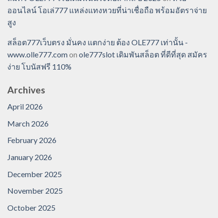
ออนไลน์ โอเล่777 แหล่งแทงหวยที่น่าเชื่อถือ พร้อมอัตราจ่าย
สูง
สล็อต777เว็บตรง มั่นคง แตกง่าย ต้อง OLE777 เท่านั้น -
www.olle777.com
on
ole777slot เดิมพันสล็อต ที่ดีที่สุด สมัคร
ง่าย โบนัสฟรี 110%
Archives
April 2026
March 2026
February 2026
January 2026
December 2025
November 2025
October 2025