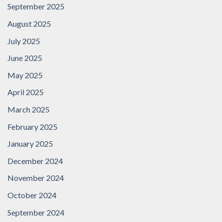
September 2025
August 2025
July 2025
June 2025
May 2025
April 2025
March 2025
February 2025
January 2025
December 2024
November 2024
October 2024
September 2024