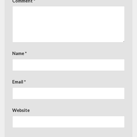
Comment
*
Name
*
Email
*
Website