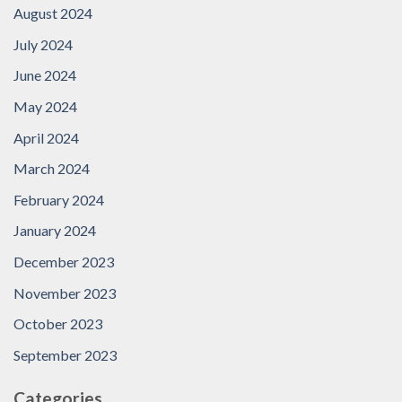
August 2024
July 2024
June 2024
May 2024
April 2024
March 2024
February 2024
January 2024
December 2023
November 2023
October 2023
September 2023
Categories