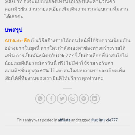
300 บาท ถึงจะนับเป็นยอดเทิร์นโอเวอร์และคำนวณค่า
คอมมิชชั่น ส่วนรายละเอียดเพิ่มเติมสามารถสอบถามทีมงาน
ได้เลยค่ะ
บทสรุป
Affiliate คือ
เป็นวิธีสร้างรายได้ออนไลน์ที่ได้รับความนิยมเป็น
อย่างมากในยุคนี้ หากใครกำลังมองหาช่องทางสร้างรายได้
เสริม การเป็นพันธมิตรกับ Ole777 ก็เป็นตัวเลือกที่น่าสนใจไม่
น้อยเลยทีเดียว สมัครวันนี้ ฟรี! ไม่มีค่าใช้จ่าย รอรับค่า
คอมมิชชั่นสูงสุด 60% ได้เลย สนใจสอบถามรายละเอียดเพิ่ม
เติมได้ที่ทีมงานของเรา ยินดีให้บริการทุกท่านค่ะ
This entry was posted in
affiliate
and tagged
พันธมิตร ole777
.