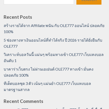
Recent Posts
สร้างรายได้จาก Affiliate พนัน กับ OLE777 ออนไลน์ ปลอดภัย
100%
5 ช่องทางหาเงินออนไลน์ที่ทำได้จริง ปี 2026 รายได้ยั่งยืนกับ
OLE777
วิเคราะห์บอลวันนี้ แม่นๆ พร้อมทางเข้า OLE777 เว็บแทงบอล
อันดับ 1
บาคาร่าเว็บตรง ไม่ผ่านเอเย่นต์ OLE777 ทางเข้า มั่นคง
ปลอดภัย 100%
ทีเด็ดบอลชุด 3 ตัว เน้นๆ แม่นยำ OLE777 เว็บแทงบอล
มาตรฐานสากล
Recent Comments