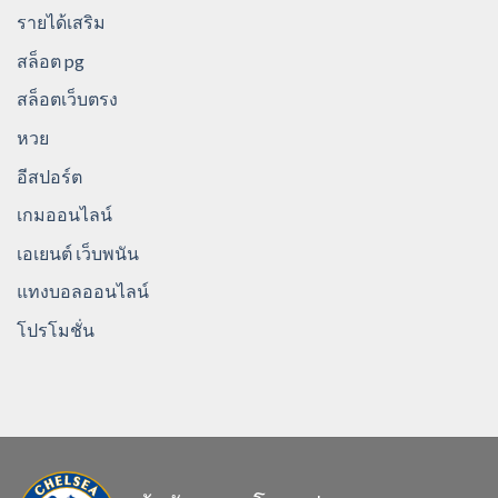
รายได้เสริม
สล็อต pg
สล็อตเว็บตรง
หวย
อีสปอร์ต
เกมออนไลน์
เอเยนต์ เว็บพนัน
แทงบอลออนไลน์
โปรโมชั่น