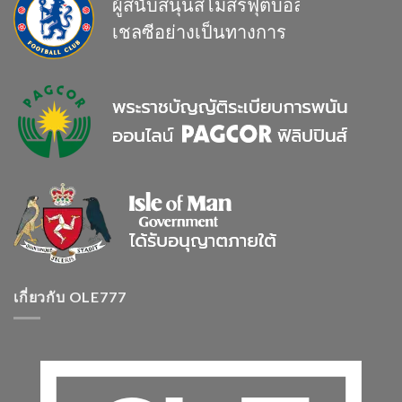
เกี่ยวกับ OLE777