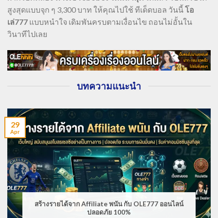
สูงสุดแบบจุก ๆ 3,300 บาท ให้คุณไปใช้ ทีเด็ดบอล วันนี้
โอ
เล่777
แบบหนำใจ เดิมพันครบตามเงื่อนไข ถอนไม่อั้นใน
วินาทีไปเลย
บทความแนะนำ
29
Apr
สร้างรายได้จาก Affiliate พนัน กับ OLE777 ออนไลน์
ปลอดภัย 100%