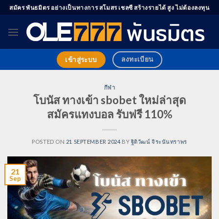
Skip
สมัคร พันธมิตร อย่างเป็นทางการ สโมสร เชลซี สร้างรายได้ สูง ไม่ต้องลงทุน
to
content
ลงทะเบียน
เข้าสู่ระบบ
กีฬา
โบนัส ทางเข้า sbobet ใหม่ล่าสุด
สมัครแทงบอล รับฟรี 110%
POSTED ON
21 SEPTEMBER 2024
BY
ฐิติวัฒน์ จิระนันทราพร
21
Sep