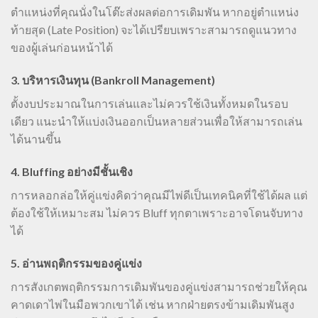
ตำแหน่งที่คุณนั่งในโต๊ะส่งผลต่อการเดิมพัน หากอยู่ตำแหน่ง
ท้ายสุด (Late Position) จะได้เปรียบเพราะสามารถดูแนวทาง
ของผู้เล่นก่อนหน้าได้
3.
บริหารเงินทุน (Bankroll Management)
ตั้งงบประมาณในการเล่นและไม่ควรใช้เงินทั้งหมดในรอบ
เดียว แนะนำให้แบ่งเงินออกเป็นหลายส่วนเพื่อให้สามารถเล่น
ได้นานขึ้น
4.
Bluffing อย่างมีชั้นเชิง
การหลอกล่อให้คู่แข่งคิดว่าคุณมีไพ่ดีเป็นเทคนิคที่ใช้ได้ผล แต่
ต้องใช้ให้เหมาะสม ไม่ควร Bluff ทุกตาเพราะอาจโดนจับทาง
ได้
5.
อ่านพฤติกรรมของคู่แข่ง
การสังเกตพฤติกรรมการเดิมพันของคู่แข่งสามารถช่วยให้คุณ
คาดเดาไพ่ในมือพวกเขาได้ เช่น หากฝ่ายตรงข้ามเดิมพันสูง