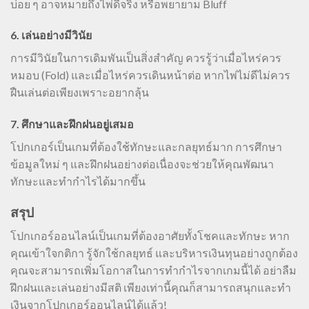
บ่อย ๆ อาจหมายถึงไพ่ดีจริง หรือพยายาม Bluff
6.
เล่นอย่างมีวินัย
การมีวินัยในการเดิมพันเป็นสิ่งสำคัญ ควรรู้ว่าเมื่อไหร่ควร
หมอบ (Fold) และเมื่อไหร่ควรเดินหน้าต่อ หากไพ่ไม่ดีไม่ควร
ฝืนเล่นต่อเพียงเพราะอยากลุ้น
7.
ศึกษาและฝึกฝนอยู่เสมอ
โปกเกอร์เป็นเกมที่ต้องใช้ทักษะและกลยุทธ์มาก การศึกษา
ข้อมูลใหม่ ๆ และฝึกฝนอย่างต่อเนื่องจะช่วยให้คุณพัฒนา
ทักษะและทำกำไรได้มากขึ้น
สรุป
โปกเกอร์ออนไลน์เป็นเกมที่ต้องอาศัยทั้งโชคและทักษะ หาก
คุณเข้าใจกติกา รู้จักใช้กลยุทธ์ และบริหารเงินทุนอย่างถูกต้อง
คุณจะสามารถเพิ่มโอกาสในการทำกำไรจากเกมนี้ได้ อย่าลืม
ฝึกฝนและเล่นอย่างมีสติ เพียงเท่านี้คุณก็สามารถสนุกและทำ
เงินจากโปกเกอร์ออนไลน์ได้แล้ว!