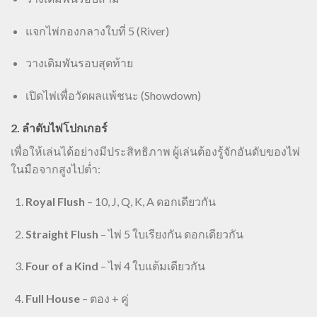
แจกไพ่กองกลางใบที่ 5 (River)
วางเดิมพันรอบสุดท้าย
เปิดไพ่เพื่อวัดผลแพ้ชนะ (Showdown)
2.
ลำดับไพ่โปกเกอร์
เพื่อให้เล่นได้อย่างมีประสิทธิภาพ ผู้เล่นต้องรู้จักอันดับของไพ่
ในมือจากสูงไปต่ำ:
Royal Flush
– 10, J, Q, K, A ดอกเดียวกัน
Straight Flush
– ไพ่ 5 ใบเรียงกัน ดอกเดียวกัน
Four of a Kind
– ไพ่ 4 ใบแต้มเดียวกัน
Full House
– ตอง + คู่