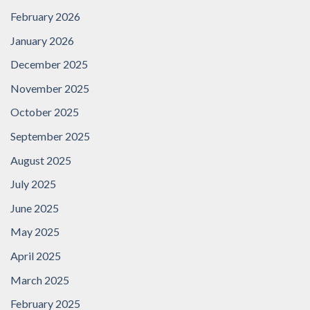
February 2026
January 2026
December 2025
November 2025
October 2025
September 2025
August 2025
July 2025
June 2025
May 2025
April 2025
March 2025
February 2025