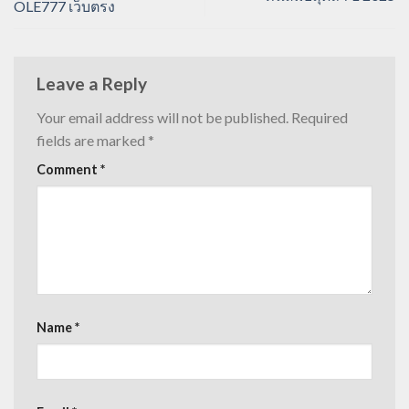
OLE777 เว็บตรง
Leave a Reply
Your email address will not be published.
Required
fields are marked
*
Comment
*
Name
*