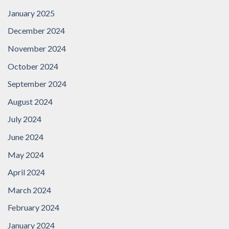
January 2025
December 2024
November 2024
October 2024
September 2024
August 2024
July 2024
June 2024
May 2024
April 2024
March 2024
February 2024
January 2024