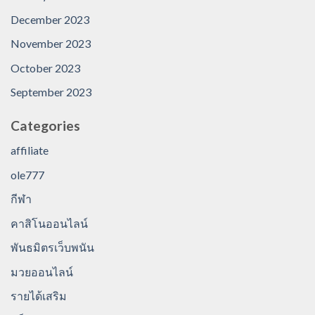
December 2023
November 2023
October 2023
September 2023
Categories
affiliate
ole777
กีฬา
คาสิโนออนไลน์
พันธมิตรเว็บพนัน
มวยออนไลน์
รายได้เสริม