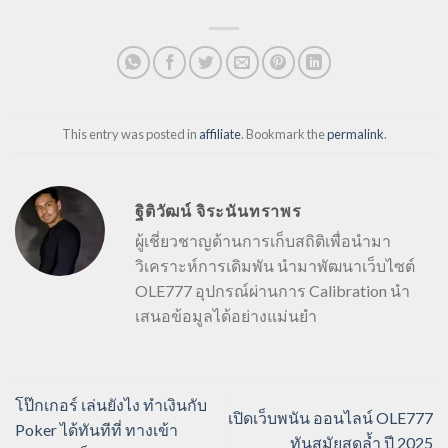
This entry was posted in
affiliate
. Bookmark the
permalink
.
ฐิติวัฒน์ จิระนันทราพร
ผู้เชี่ยวชาญด้านการเก็บสถิติเพื่อนำมา
วิเคราะห์การเดิมพัน นำมาพัฒนาเว็บไซต์
OLE777 อุปกรณ์ผ่านการ Calibration นำ
เสนอข้อมูลได้อย่างแม่นยำ
โป๊กเกอร์ เล่นยังไง ทำเงินกับ
เปิดเว็บพนัน ออนไลน์ OLE777
Poker ได้ทันทีที่ ทางเข้า
ทันสมัยสุดล้ำ ปี 2025