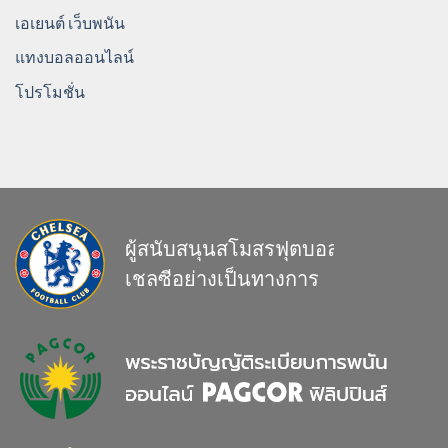
เอเยนต์ เว็บพนัน
แทงบอลออนไลน์
โปรโมชั่น