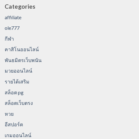
Categories
affiliate
ole777
กีฬา
คาสิโนออนไลน์
พันธมิตรเว็บพนัน
มวยออนไลน์
รายได้เสริม
สล็อต pg
สล็อตเว็บตรง
หวย
อีสปอร์ต
เกมออนไลน์