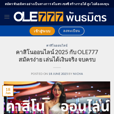
Skip
สมัคร พันธมิตร อย่างเป็นทางการ สโมสร เชลซี สร้างรายได้ สูง ไม่ต้องลงทุน
to
content
ลงทะเบียน
เข้าสู่ระบบ
คาสิโนออนไลน์
คาสิโนออนไลน์ 2025 กับ OLE777
สมัครง่าย เล่นได้เงินจริง จบครบ
POSTED ON
18 JUNE 2025
BY
NICHA
18
Jun