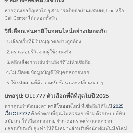
✅ ทีมงานซัพพอร์ต 24 ชั่วโมง
หากคุณเจอปัญหาใด ๆ สามารถติดต่อผ่านแชทสด, Line หรือ
Call Center ได้ตลอดทั้งวัน
วิธีเลือกเล่นคาสิโนออนไลน์อย่างปลอดภัย
เลือกเว็บที่มีใบอนุญาตอย่างถูกต้อง
ตรวจสอบรีวิวจากผู้ใช้งานจริง
หลีกเลี่ยงการเล่นผ่านลิงก์ที่ไม่น่าเชื่อถือ
ไม่เปิดเผยข้อมูลบัญชีให้บุคคลภายนอก
ใช้รหัสผ่านที่มีความซับซ้อน และเปลี่ยนบ่อย ๆ
บทสรุป: OLE777 ตัวเลือกที่ดีที่สุดในปี 2025
หากคุณกำลังมองหา
คาสิโนออนไลน์
ที่เชื่อถือได้ในปี
2025
เว็บ OLE777
คือคำตอบที่คุณไม่ควรมองข้าม ด้วยระบบที่ทัน
สมัย เกมให้เลือกมากมาย ฝาก-ถอนรวดเร็ว และความ
ปลอดภัยระดับสูง ทำให้ที่นี่เหมาะสำหรับทั้งนักเดิมพันมือใหม่