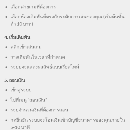
เลือกค่ายเกมที่ต้องการ
เลือกห้องเดิมพันที่ตรงกับระดับการเล่นของคุณ (เริ่มต้นขั้น
ต่ำ 10 บาท)
4. เริ่มเดิมพัน
คลิกเข้าเล่นเกม
วางเดิมพันในเวลาที่กำหนด
ระบบจะแสดงผลลัพธ์แบบเรียลไทม์
5. ถอนเงิน
เข้าสู่ระบบ
ไปที่เมนู “ถอนเงิน”
ระบุจำนวนเงินที่ต้องการถอน
กดยืนยัน ระบบจะโอนเงินเข้าบัญชีธนาคารของคุณภายใน
5-10 นาที