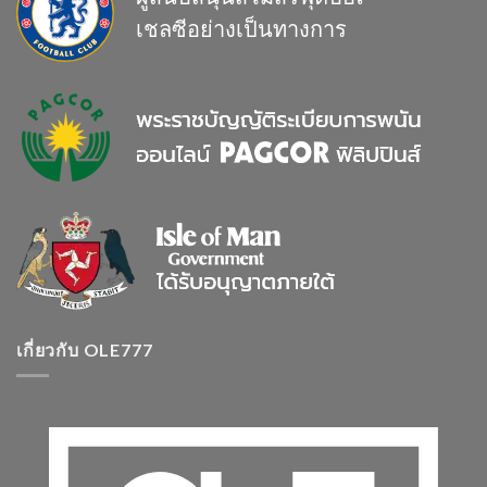
เกี่ยวกับ OLE777