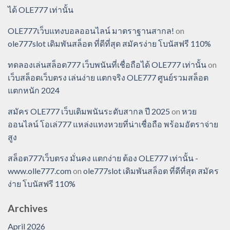
ได้ OLE777 เท่านั้น
OLE777เว็บแทงบอลออนไลน์ มาตราฐานสากล!
on
ole777slot เดิมพันสล็อต ที่ดีที่สุด สมัครง่าย โบนัสฟรี 110%
ทดลองเล่นสล็อต777 เว็บพนันที่เชื่อถือได้ OLE777 เท่านั้น
on
เว็บสล็อตเว็บตรง เล่นง่าย แตกจริง OLE777 ศูนย์รวมสล็อต
แตกหนัก 2024
สมัคร OLE777 เว็บเดิมพนันระดับสากล ปี 2025
on
หวย
ออนไลน์ โอเล่777 แหล่งแทงหวยที่น่าเชื่อถือ พร้อมอัตราจ่าย
สูง
สล็อต777เว็บตรง มั่นคง แตกง่าย ต้อง OLE777 เท่านั้น -
www.olle777.com
on
ole777slot เดิมพันสล็อต ที่ดีที่สุด สมัคร
ง่าย โบนัสฟรี 110%
Archives
April 2026