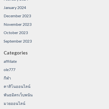
January 2024
December 2023
November 2023
October 2023
September 2023
Categories
affiliate
ole777
กีฬา
คาสิโนออนไลน์
พันธมิตรเว็บพนัน
มวยออนไลน์