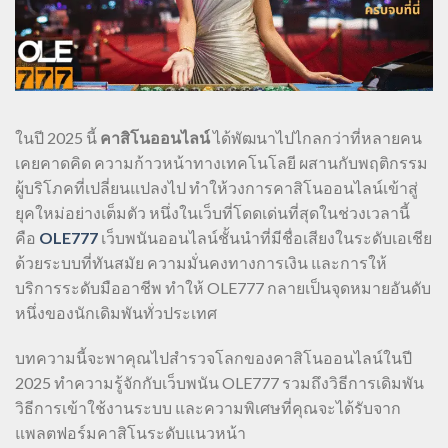
ในปี 2025 นี้
คาสิโนออนไลน์
ได้พัฒนาไปไกลกว่าที่หลายคน
เคยคาดคิด ความก้าวหน้าทางเทคโนโลยี ผสานกับพฤติกรรม
ผู้บริโภคที่เปลี่ยนแปลงไป ทำให้วงการคาสิโนออนไลน์เข้าสู่
ยุคใหม่อย่างเต็มตัว หนึ่งในเว็บที่โดดเด่นที่สุดในช่วงเวลานี้
คือ
OLE777
เว็บพนันออนไลน์ชั้นนำที่มีชื่อเสียงในระดับเอเชีย
ด้วยระบบที่ทันสมัย ความมั่นคงทางการเงิน และการให้
บริการระดับมืออาชีพ ทำให้ OLE777 กลายเป็นจุดหมายอันดับ
หนึ่งของนักเดิมพันทั่วประเทศ
บทความนี้จะพาคุณไปสำรวจโลกของคาสิโนออนไลน์ในปี
2025 ทำความรู้จักกับเว็บพนัน OLE777 รวมถึงวิธีการเดิมพัน
วิธีการเข้าใช้งานระบบ และความพิเศษที่คุณจะได้รับจาก
แพลตฟอร์มคาสิโนระดับแนวหน้า