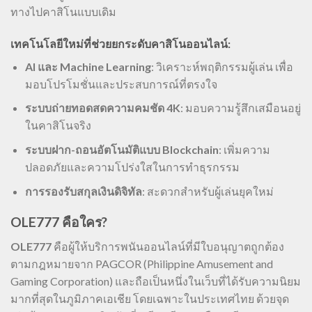
ทางไปคาสิโนแบบเดิม
เทคโนโลยีใหม่ที่ช่วยยกระดับคาสิโนออนไลน์:
AI และ Machine Learning
: วิเคราะห์พฤติกรรมผู้เล่น เพื่อ
มอบโปรโมชั่นและประสบการณ์ที่ตรงใจ
ระบบถ่ายทอดสดความคมชัด 4K
: มอบความรู้สึกเสมือนอยู่
ในคาสิโนจริง
ระบบฝาก-ถอนอัตโนมัติแบบ Blockchain
: เพิ่มความ
ปลอดภัยและความโปร่งใสในการทำธุรกรรม
การรองรับสกุลเงินดิจิทัล
: สะดวกสำหรับผู้เล่นยุคใหม่
OLE777 คือใคร?
OLE777
คือผู้ให้บริการพนันออนไลน์ที่มีใบอนุญาตถูกต้อง
ตามกฎหมายจาก PAGCOR (Philippine Amusement and
Gaming Corporation) และถือเป็นหนึ่งในเว็บที่ได้รับความนิยม
มากที่สุดในภูมิภาคเอเชีย โดยเฉพาะในประเทศไทย ด้วยจุด