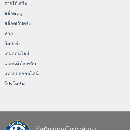
รายได้เสริม
สล็อต pg
สล็อตเว็บตรง
หวย
อีสปอร์ต
เกมออนไลน์
เอเยนต์ เว็บพนัน
แทงบอลออนไลน์
โปรโมชั่น