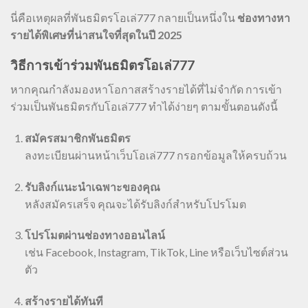
นี่คือเหตุผลที่พันธมิตรโอเล่777 กลายเป็นหนึ่งใน
ช่องทางหา
รายได้พิเศษที่น่าสนใจที่สุดในปี 2025
วิธีการเข้าร่วมพันธมิตรโอเล่777
หากคุณกำลังมองหาโอกาสสร้างรายได้ที่ไม่จำกัด การเข้า
ร่วมเป็นพันธมิตรกับโอเล่777 ทำได้ง่ายๆ ตามขั้นตอนดังนี้
สมัครสมาชิกพันธมิตร
ลงทะเบียนผ่านหน้าเว็บโอเล่777 กรอกข้อมูลให้ครบถ้วน
รับลิงก์แนะนำเฉพาะของคุณ
หลังสมัครเสร็จ คุณจะได้รับลิงก์สำหรับโปรโมต
โปรโมตผ่านช่องทางออนไลน์
เช่น Facebook, Instagram, TikTok, Line หรือเว็บไซต์ส่วน
ตัว
สร้างรายได้ทันที