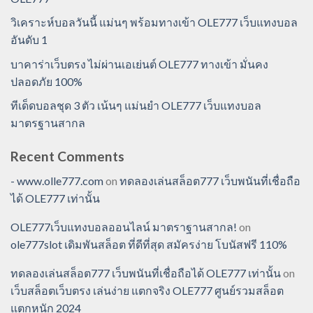
วิเคราะห์บอลวันนี้ แม่นๆ พร้อมทางเข้า OLE777 เว็บแทงบอล
อันดับ 1
บาคาร่าเว็บตรง ไม่ผ่านเอเย่นต์ OLE777 ทางเข้า มั่นคง
ปลอดภัย 100%
ทีเด็ดบอลชุด 3 ตัว เน้นๆ แม่นยำ OLE777 เว็บแทงบอล
มาตรฐานสากล
Recent Comments
- www.olle777.com
on
ทดลองเล่นสล็อต777 เว็บพนันที่เชื่อถือ
ได้ OLE777 เท่านั้น
OLE777เว็บแทงบอลออนไลน์ มาตราฐานสากล!
on
ole777slot เดิมพันสล็อต ที่ดีที่สุด สมัครง่าย โบนัสฟรี 110%
ทดลองเล่นสล็อต777 เว็บพนันที่เชื่อถือได้ OLE777 เท่านั้น
on
เว็บสล็อตเว็บตรง เล่นง่าย แตกจริง OLE777 ศูนย์รวมสล็อต
แตกหนัก 2024