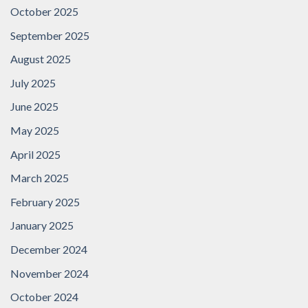
October 2025
September 2025
August 2025
July 2025
June 2025
May 2025
April 2025
March 2025
February 2025
January 2025
December 2024
November 2024
October 2024