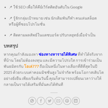
📌 ใช้ SEO เพื่อให้คีย์เวิร์ดติดอันดับใน Google
📌 รู้จักกลุ่มเป้าหมาย เช่น นักเดิมพันกีฬา คนเล่นสล็อต
หรือผู้ที่ชอบโปรโมชั่น
📌 ติดตามผลลัพธ์ในแดชบอร์ด ปรับกลยุทธ์เมื่อจำเป็น
บทสรุป
หากคุณกำลังมองหา
ช่องทางหารายได้พิเศษ
ที่ทำได้จริงจาก
ที่บ้าน โดยไม่ต้องลงทุน และมีความโปร่งใส การเข้าร่วมเป็น
พันธมิตรกับ
โอเล่777
ถือเป็นหนึ่งในทางเลือกที่ดีที่สุดในปี
2025 ด้วยระบบค่าคอมมิชชั่นสูง ไม่จำกัด พร้อมโอกาสเติบโต
อย่างยั่งยืน เพียงเริ่มต้นวันนี้ คุณก็สามารถเปลี่ยนเวลาว่างให้
กลายเป็นรายได้เสริมที่มั่นคงได้ทันที