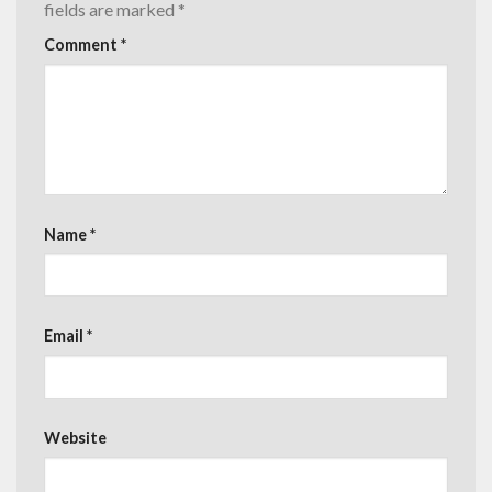
fields are marked
*
Comment
*
Name
*
Email
*
Website