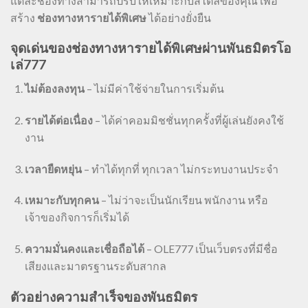
แต่ละช่องทางสามารถปรับให้เหมาะกับสไตล์ของคุณ เพื่อ
สร้าง
ช่องทางหารายได้พิเศษ
ได้อย่างยั่งยืน
จุดเด่นของช่องทางหารายได้พิเศษผ่านพันธมิตรโอ
เล่777
ไม่ต้องลงทุน
– ไม่มีค่าใช้จ่ายในการเริ่มต้น
รายได้ต่อเนื่อง
– ได้ค่าคอมมิชชั่นทุกครั้งที่ผู้เล่นยังคงใช้
งาน
เวลายืดหยุ่น
– ทำได้ทุกที่ ทุกเวลา ไม่กระทบงานประจำ
เหมาะกับทุกคน
– ไม่ว่าจะเป็นนักเรียน พนักงาน หรือ
เจ้าของกิจการก็เริ่มได้
ความมั่นคงและเชื่อถือได้
– OLE777 เป็นเว็บตรงที่มีชื่อ
เสียงและมาตรฐานระดับสากล
ตัวอย่างความสำเร็จของพันธมิตร