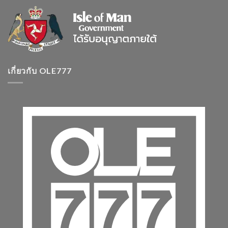
เกี่ยวกับ OLE777