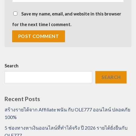
Save my name, email, and website in this browser
for the next time I comment.
Search
SEARCH
Recent Posts
สร้างรายได้จาก Affiliate พนัน กับ OLE777 ออนไลน์ ปลอดภัย
100%
5 ช่องทางหาเงินออนไลน์ที่ทำได้จริง ปี 2026 รายได้ยั่งยืนกับ
OLE777