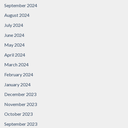
September 2024
August 2024
July 2024
June 2024
May 2024
April 2024
March 2024
February 2024
January 2024
December 2023
November 2023
October 2023
September 2023