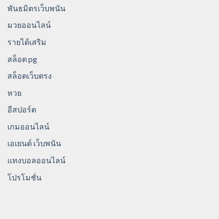
พันธมิตรเว็บพนัน
มวยออนไลน์
รายได้เสริม
สล็อต pg
สล็อตเว็บตรง
หวย
อีสปอร์ต
เกมออนไลน์
เอเยนต์ เว็บพนัน
แทงบอลออนไลน์
โปรโมชั่น