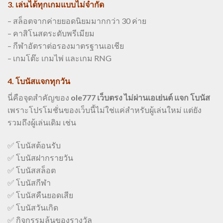
3. เล่นได้ทุกเกมแบบไม่จำกัด
– สล็อตจากค่ายยอดนิยมมากกว่า 30 ค่าย
– คาสิโนสดระดับพรีเมียม
– กีฬาอัตราต่อรองมาตรฐานเอเชีย
– เกมโต๊ะ เกมไพ่ และเกม RNG
4. โบนัสแจกทุกวัน
นี่คือจุดสำคัญของ
ole777 เว็บตรง ไม่ผ่านเอเย่นต์ แจก โบนัส
เพราะโปรโมชั่นของเว็บนี้ไม่ใช่แค่สำหรับผู้เล่นใหม่ แต่ยัง
รวมถึงผู้เล่นเดิม เช่น
✅ โบนัสต้อนรับ
✅ โบนัสฝากรายวัน
✅ โบนัสสล็อต
✅ โบนัสกีฬา
✅ โบนัสคืนยอดเสีย
✅ โบนัสวันเกิด
✅ กิจกรรมลุ้นของรางวัล