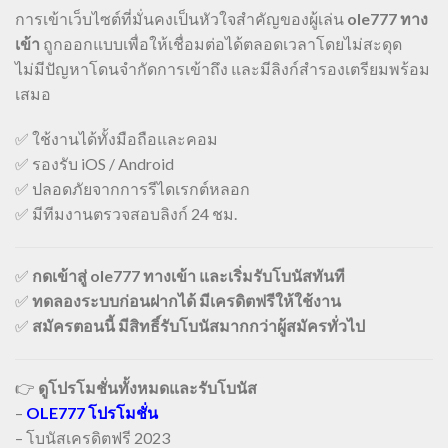
การเข้าเว็บไซต์ที่มั่นคงเป็นหัวใจสำคัญของผู้เล่น
ole777 ทาง
เข้า
ถูกออกแบบเพื่อให้เชื่อมต่อได้ตลอดเวลาโดยไม่สะดุด
ไม่มีปัญหาโดนจำกัดการเข้าถึง และมีลิงก์สำรองเตรียมพร้อม
เสมอ
✅ ใช้งานได้ทั้งมือถือและคอม
✅ รองรับ iOS / Android
✅ ปลอดภัยจากการรีไดเรกต์หลอก
✅ มีทีมงานตรวจสอบลิงก์ 24 ชม.
✅
กดเข้าสู่ ole777 ทางเข้า และเริ่มรับโบนัสทันที
✅
ทดลองระบบก่อนฝากได้ มีเครดิตฟรีให้ใช้งาน
✅
สมัครตอนนี้ มีสิทธิ์รับโบนัสมากกว่าผู้สมัครทั่วไป
👉
ดูโปรโมชั่นทั้งหมดและรับโบนัส
–
OLE777 โปรโมชั่น
– โบนัสเครดิตฟรี 2023