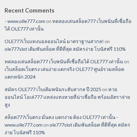
Recent Comments
- www.olle777.com
on
ทดลองเล่นสล็อต777 เว็บพนันที่เชื่อถือ
ได้ OLE777 เท่านั้น
OLE777เว็บแทงบอลออนไลน์ มาตราฐานสากล!
on
ole777slot เดิมพันสล็อต ที่ดีที่สุด สมัครง่าย โบนัสฟรี 110%
ทดลองเล่นสล็อต777 เว็บพนันที่เชื่อถือได้ OLE777 เท่านั้น
on
เว็บสล็อตเว็บตรง เล่นง่าย แตกจริง OLE777 ศูนย์รวมสล็อต
แตกหนัก 2024
สมัคร OLE777 เว็บเดิมพนันระดับสากล ปี 2025
on
หวย
ออนไลน์ โอเล่777 แหล่งแทงหวยที่น่าเชื่อถือ พร้อมอัตราจ่าย
สูง
สล็อต777เว็บตรง มั่นคง แตกง่าย ต้อง OLE777 เท่านั้น -
www.olle777.com
on
ole777slot เดิมพันสล็อต ที่ดีที่สุด สมัคร
ง่าย โบนัสฟรี 110%