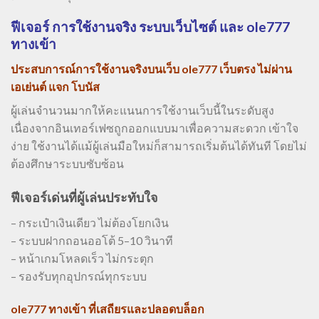
ฟีเจอร์ การใช้งานจริง ระบบเว็บไซต์ และ ole777
ทางเข้า
ประสบการณ์การใช้งานจริงบนเว็บ ole777 เว็บตรง ไม่ผ่าน
เอเย่นต์ แจก โบนัส
ผู้เล่นจำนวนมากให้คะแนนการใช้งานเว็บนี้ในระดับสูง
เนื่องจากอินเทอร์เฟซถูกออกแบบมาเพื่อความสะดวก เข้าใจ
ง่าย ใช้งานได้แม้ผู้เล่นมือใหม่ก็สามารถเริ่มต้นได้ทันที โดยไม่
ต้องศึกษาระบบซับซ้อน
ฟีเจอร์เด่นที่ผู้เล่นประทับใจ
– กระเป๋าเงินเดียว ไม่ต้องโยกเงิน
– ระบบฝากถอนออโต้ 5–10 วินาที
– หน้าเกมโหลดเร็ว ไม่กระตุก
– รองรับทุกอุปกรณ์ทุกระบบ
ole777 ทางเข้า ที่เสถียรและปลอดบล็อก