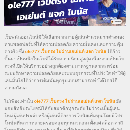
เว็บพนันออนไลน์มีให้เลือกมากมาย ผู้เล่นจำนวนมากต่างมอง
หาแพลตฟอร์มที่ให้ความปลอดภัย ความมั่นคง และความคุ้ม
ค่าจริง ซึ่ง
ole777 เว็บตรง ไม่ผ่านเอเย่นต์ แจก โบนัส
ได้ก้าว
ขึ้นมาเป็นหนึ่งในเว็บที่ได้รับความนิยมสูงสุด เนื่องจากเป็นเว็บ
ตรงที่เปิดให้บริการอย่างถูกต้องตามมาตรฐานสากล พร้อม
ระบบรักษาความปลอดภัยและระบบธุรกรรมที่โปร่งใส ทำให้ผู้
เล่นมั่นใจได้ว่าการเดิมพันทุกรูปแบบสามารถทำได้โดยไร้
ความกังวล
ไม่เพียงเท่านั้น
ole777 เว็บตรง ไม่ผ่านเอเย่นต์ แจก โบนัส
ยัง
มอบสิทธิประโยชน์ให้กับสมาชิกทุกระดับ ไม่ว่าจะเป็นผู้เล่น
ใหม่ ผู้เล่นประจำ หรือผู้เล่นที่ต้องการโบนัสเพิ่มทุน โดยมีโปร
โมชั่นที่หลากหลายครอบคลุมทุกหมวดเกม ตั้งแต่ สล็อต คาสิ
โนสด กีฬา และเกมรูปแบบอื่น ๆ ที่อัปเดตอย่างต่อเนื่องเพื่อให้