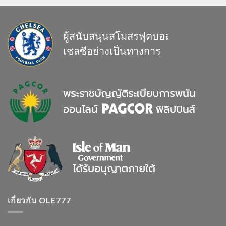
เกี่ยวกับ OLE777