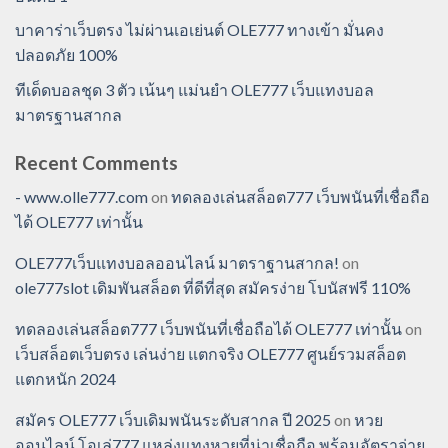
บาคาร่าเว็บตรง ไม่ผ่านเอเย่นต์ OLE777 ทางเข้า มั่นคง
ปลอดภัย 100%
ทีเด็ดบอลชุด 3 ตัว เน้นๆ แม่นยำ OLE777 เว็บแทงบอล
มาตรฐานสากล
Recent Comments
- www.olle777.com
on
ทดลองเล่นสล็อต777 เว็บพนันที่เชื่อถือ
ได้ OLE777 เท่านั้น
OLE777เว็บแทงบอลออนไลน์ มาตราฐานสากล!
on
ole777slot เดิมพันสล็อต ที่ดีที่สุด สมัครง่าย โบนัสฟรี 110%
ทดลองเล่นสล็อต777 เว็บพนันที่เชื่อถือได้ OLE777 เท่านั้น
on
เว็บสล็อตเว็บตรง เล่นง่าย แตกจริง OLE777 ศูนย์รวมสล็อต
แตกหนัก 2024
สมัคร OLE777 เว็บเดิมพนันระดับสากล ปี 2025
on
หวย
ออนไลน์ โอเล่777 แหล่งแทงหวยที่น่าเชื่อถือ พร้อมอัตราจ่าย