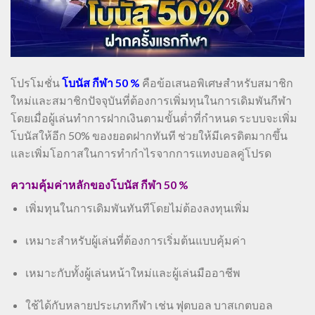
โปรโมชั่น
โบนัส กีฬา 50 %
คือข้อเสนอพิเศษสำหรับสมาชิก
ใหม่และสมาชิกปัจจุบันที่ต้องการเพิ่มทุนในการเดิมพันกีฬา
โดยเมื่อผู้เล่นทำการฝากเงินตามขั้นต่ำที่กำหนด ระบบจะเพิ่ม
โบนัสให้อีก 50% ของยอดฝากทันที ช่วยให้มีเครดิตมากขึ้น
และเพิ่มโอกาสในการทำกำไรจากการแทงบอลคู่โปรด
ความคุ้มค่าหลักของโบนัส กีฬา 50 %
เพิ่มทุนในการเดิมพันทันทีโดยไม่ต้องลงทุนเพิ่ม
เหมาะสำหรับผู้เล่นที่ต้องการเริ่มต้นแบบคุ้มค่า
เหมาะกับทั้งผู้เล่นหน้าใหม่และผู้เล่นมืออาชีพ
ใช้ได้กับหลายประเภทกีฬา เช่น ฟุตบอล บาสเกตบอล