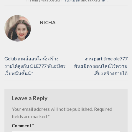
NICHA
Gclub เกมส์ออนไลน์: สร้าง
งาน part time ole777
รายได้สูงกับ OLE777 พันธมิตร
พันธมิตร ออนไลน์ไร้ความ
เว็บพนันชั้นนำ
เสี่ยง สร้างรายได้
Leave a Reply
Your email address will not be published.
Required
fields are marked
*
Comment
*