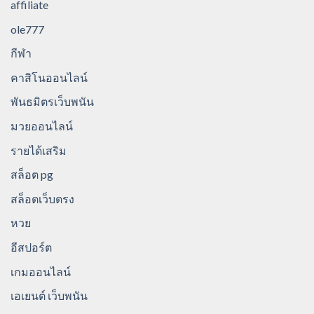
affiliate
ole777
กีฬา
คาสิโนออนไลน์
พันธมิตรเว็บพนัน
มวยออนไลน์
รายได้เสริม
สล็อต pg
สล็อตเว็บตรง
หวย
อีสปอร์ต
เกมออนไลน์
เอเยนต์ เว็บพนัน