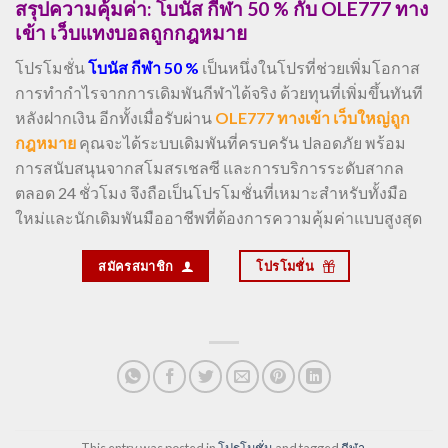
สรุปความคุ้มค่า: โบนัส กีฬา 50 % กับ OLE777 ทาง
เข้า เว็บแทงบอลถูกกฎหมาย
โปรโมชั่น
โบนัส กีฬา 50 %
เป็นหนึ่งในโปรที่ช่วยเพิ่มโอกาส
การทำกำไรจากการเดิมพันกีฬาได้จริง ด้วยทุนที่เพิ่มขึ้นทันที
หลังฝากเงิน อีกทั้งเมื่อรับผ่าน
OLE777 ทางเข้า เว็บใหญ่ถูก
กฎหมาย
คุณจะได้ระบบเดิมพันที่ครบครัน ปลอดภัย พร้อม
การสนับสนุนจากสโมสรเชลซี และการบริการระดับสากล
ตลอด 24 ชั่วโมง จึงถือเป็นโปรโมชั่นที่เหมาะสำหรับทั้งมือ
ใหม่และนักเดิมพันมืออาชีพที่ต้องการความคุ้มค่าแบบสูงสุด
สมัครสมาชิก
โปรโมชั่น
This entry was posted in
โปรโมชั่น
and tagged
กีฬา
.