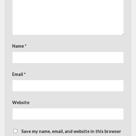
Name
*
Email
*
Website
Save my name, email, and website in this browser