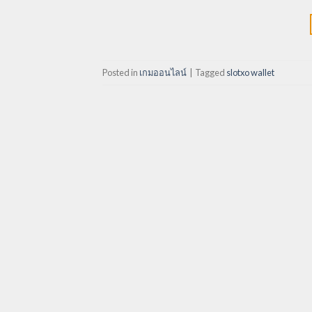
Posted in
เกมออนไลน์
|
Tagged
slotxo wallet