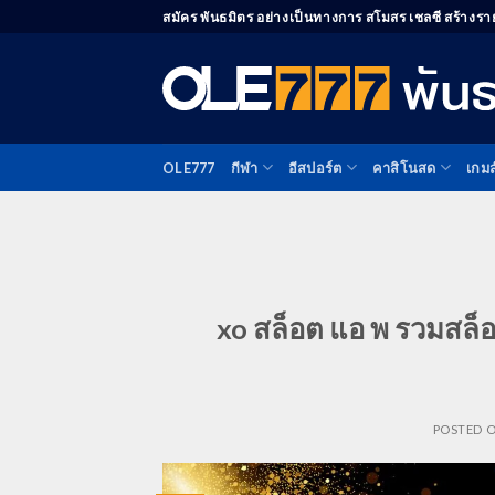
Skip
สมัคร พันธมิตร อย่างเป็นทางการ สโมสร เชลซี สร้างรายไ
to
content
OLE777
กีฬา
อีสปอร์ต
คาสิโนสด
เกมส
xo สล็อต แอ พ รวมสล็อ
POSTED 