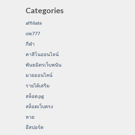
Categories
affiliate
ole777
กีฬา
คาสิโนออนไลน์
พันธมิตรเว็บพนัน
มวยออนไลน์
รายได้เสริม
สล็อต pg
สล็อตเว็บตรง
หวย
อีสปอร์ต