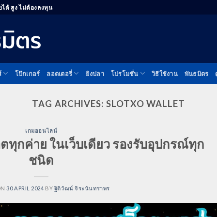
ด้ สูง ไม่ต้องลงทุน
์
โป๊กเกอร์
ลอตเตอรี่
ยิงปลา
โปรโมชั่น
วิธีใช้งาน
พันธมิตร
TAG ARCHIVES:
SLOTXO WALLET
เกมออนไลน์
ตทุกค่าย ในเว็บเดียว รองรับอุปกรณ์ทุก
ชนิด
ON
30 APRIL 2024
BY
ฐิติวัฒน์ จิระนันทราพร