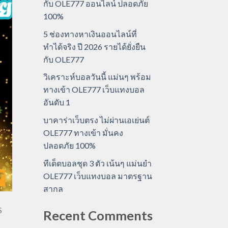
กับ OLE777 ออนไลน์ ปลอดภัย
100%
5 ช่องทางหาเงินออนไลน์ที่
ทำได้จริง ปี 2026 รายได้ยั่งยืน
กับ OLE777
วิเคราะห์บอลวันนี้ แม่นๆ พร้อม
ทางเข้า OLE777 เว็บแทงบอล
อันดับ 1
บาคาร่าเว็บตรง ไม่ผ่านเอเย่นต์
OLE777 ทางเข้า มั่นคง
ปลอดภัย 100%
ทีเด็ดบอลชุด 3 ตัว เน้นๆ แม่นยำ
OLE777 เว็บแทงบอล มาตรฐาน
สากล
S
Recent Comments