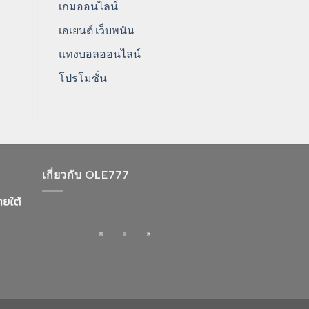
เกมออนไลน์
เอเยนต์ เว็บพนัน
แทงบอลออนไลน์
โปรโมชั่น
เกี่ยวกับ OLE777