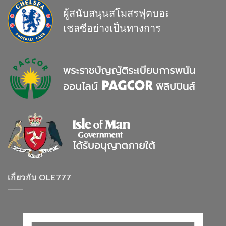
เกี่ยวกับ OLE777